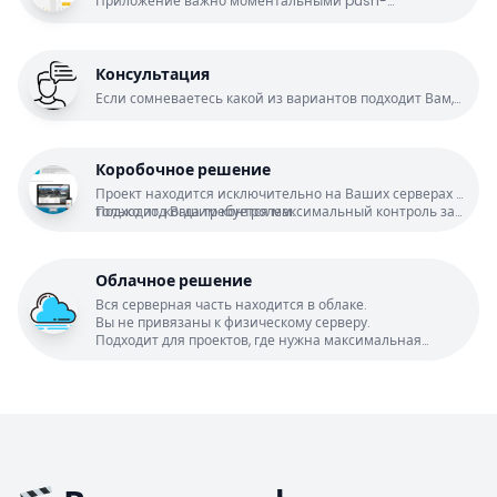
Приложение важно моментальными push-
уведомлениями и возможностью быстро отвечать на
задания. Мы помогаем с размещением в AppStore и
Google Play и передаём все исходники.
Консультация
Если сомневаетесь какой из вариантов подходит Вам,
то напишите об этом, мы изучим Ваш проект и дадим
аргументированное заключение
Коробочное решение
Проект находится исключительно на Ваших серверах и
только под Вашим контролем.
Подходит, когда требуется максимальный контроль за
проектом
Облачное решение
Вся серверная часть находится в облаке.
Вы не привязаны к физическому серверу.
Подходит для проектов, где нужна максимальная
скорость.